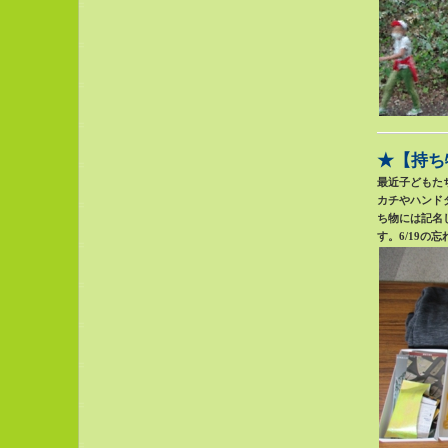
★【持ち
最近子どもた
カチやハンド
ち物には記名
す。6/19の