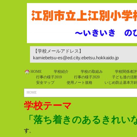
【学校メールアドレス】
kamiebetsu-es@ed.city.ebetsu.hokkaido.jp
HOME
学校紹介
学校の取組み
学校関係者評
行事の様子2019
行事の様子2020
子ども達の活動2
安全マップ
使用ノート規格
いじめ防止基本方
HOME
学校テーマ
「落ち着きのあるきれい
す
。