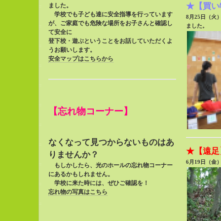
★【買い
ました。
学校でも子ども達に安全指導を行っています
8月25日（
が、
ご家庭でも危険な
場所をお子さんと確認
し
ました。
て安全に
登下校・遊ぶと
いうことをお話していただくよ
うお
願いし
ます。
安全マップはこちらから
【忘れ物コーナー】
なくなって見つからないものはあ
★【遠足
りませんか？
6月19日（
もしかしたら、光のホールの忘れ物コーナー
に
あるかもしれません。
学校に来た時には、ぜひご確認を！
忘れ物の写真はこちら